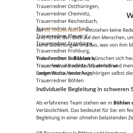
W
Bei
CR Trauerredner
entstehen keine Reden
und richtet den Blick auf den Menschen, um
seine Beziehungen und das, was von ihm bl
Viele Familien in
Böhlen
wünschen sich heut
Trauerfeier, die würdevoll, ehrlich und me
finden Worte, wenn Angehörigen selbst die
Individuelle Begleitung in schweren
Als erfahrenes Team stehen wir in
Böhlen
Verlässlichkeit. Das bedeutet für Sie: ein f
Begleitung in einer ohnehin belastenden Ze