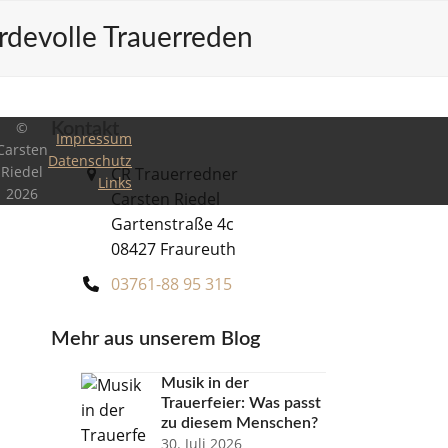
rdevolle Trauerreden
©
Kontakt
Impressum
Carsten
Datenschutz
Riedel
CR Trauerredner
Links
2026
Carsten Riedel
Gartenstraße 4c
08427 Fraureuth
03761-88 95 315
Mehr aus unserem Blog
Musik in der
Trauerfeier: Was passt
zu diesem Menschen?
30. Juli 2026