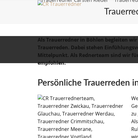
Trauerredner Carsten Riedel
Trauerre
Skip
Trauerre
to
content
Als Trauerredner in Böhlen begleiten wi
Trauerreden. Dabei stehen Einfühlungsv
Mittelpunkt. Als Rednerteam sind wir fü
empfohlen.
Persönliche Trauerreden i
We
Ge
zu
Al
Ru
wir