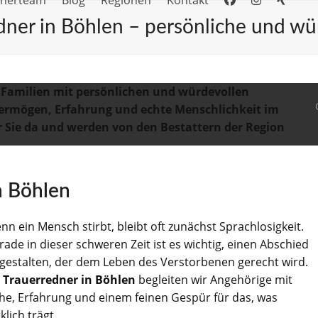
dnerteam
Blog
Regionen
Kontakt
dner in Böhlen – persönliche und wü
r Familien mit persönlichen und würdevollen
ermögen, Erfahrung und echte Menschlichkeit im
r Sie da und werden von den Bestattern der Region
n Böhlen
nn ein Mensch stirbt, bleibt oft zunächst Sprachlosigkeit.
rade in dieser schweren Zeit ist es wichtig, einen Abschied
 gestalten, der dem Leben des Verstorbenen gerecht wird.
s
Trauerredner in Böhlen
begleiten wir Angehörige mit
he, Erfahrung und einem feinen Gespür für das, was
klich trägt.