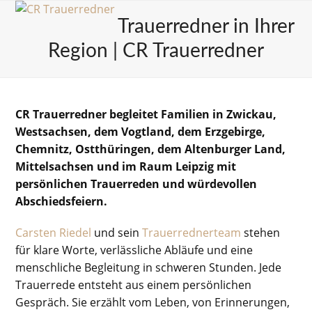
Skip
Open
Close
Trauerredner in Ihrer
to
mobile
mobile
content
Region | CR Trauerredner
menu
menu
CR Trauerredner begleitet Familien in Zwickau,
Westsachsen, dem Vogtland, dem Erzgebirge,
Chemnitz, Ostthüringen, dem Altenburger Land,
Mittelsachsen und im Raum Leipzig mit
persönlichen Trauerreden und würdevollen
Abschiedsfeiern.
Carsten Riedel
und sein
Trauerrednerteam
stehen
für klare Worte, verlässliche Abläufe und eine
menschliche Begleitung in schweren Stunden. Jede
Trauerrede entsteht aus einem persönlichen
Gespräch. Sie erzählt vom Leben, von Erinnerungen,