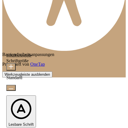
Barrierefreiheitsanpassungen
Inhaltsmodule
Schriftgröße
Präsentiert von
OneTap
Werkzeugleiste ausblenden
Standard
Lesbare Schrift